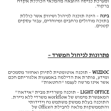
ומערכת כניסה והוצאה מהמלאי הכוללת אקדח
ברקוד.
בינה
– הינה תוכנה לניהול ושיווק אשר כוללת
בתוכה מודולים נרחבים ומיוחדים, עבור עסקים
קטנים.
פתרונות לניהול המשרד –
WIZDOC
– תוכנה אוטומטית לתיוק ואחזור מסמכים
ומידע, פותרת את הדילמה באמצעות אלגוריתם חכם
אשר אינו מרשה לעצמו “החטאות”
LIGHT OFFICE
– תוכנה משרדית מבית “אידאה”
המאפשרת מימוש של workflow משרדי ללא ניירת.
התוכנה בעלת ממשק משתמש נח וידידותי
והתממשקות מלאה לחבילת הOffice של